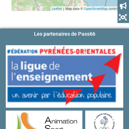
Leaflet
| Map data ©
OpenStreetMap
contributors
Les partenaires de Pass66