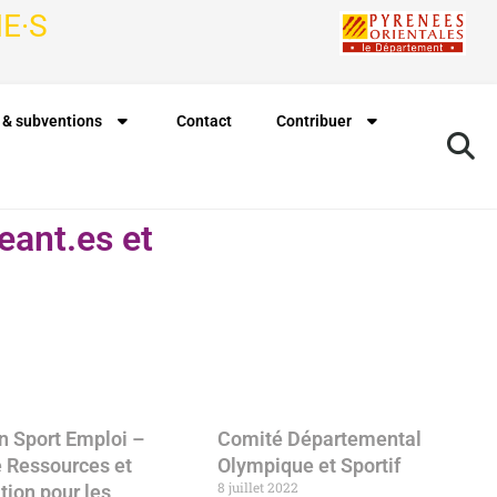
E·S
 & subventions
Contact
Contribuer
eant.es et
Rechercher à proximité de ma position
n Sport Emploi –
Comité Départemental
e Ressources et
Olympique et Sportif
8 juillet 2022
tion pour les