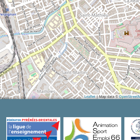
Leaflet
| Map data ©
OpenStreet