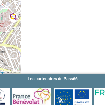
Map
contributors
Les partenaires de Pass66