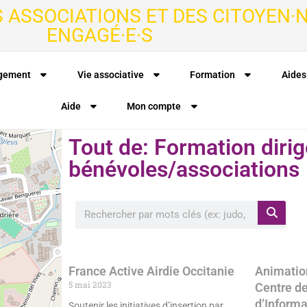
S ASSOCIATIONS ET DES CITOYEN·N
ENGAGÉ·E·S
agement
Vie associative
Formation
Aides
Aide
Mon compte
Tout de: Formation dirig
bénévoles/associations
France Active Airdie Occitanie
Animatio
5 mai 2023
Centre d
d’Informa
Soutenir les initiatives d’insertion par