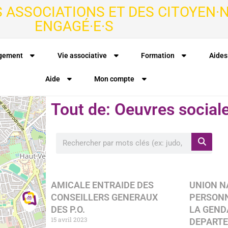
S ASSOCIATIONS ET DES CITOYEN·N
ENGAGÉ·E·S
agement
Vie associative
Formation
Aides
Aide
Mon compte
Tout de: Oeuvres social
AMICALE ENTRAIDE DES
UNION N
CONSEILLERS GENERAUX
PERSONN
DES P.O.
LA GEND
15 avril 2023
DEPARTE