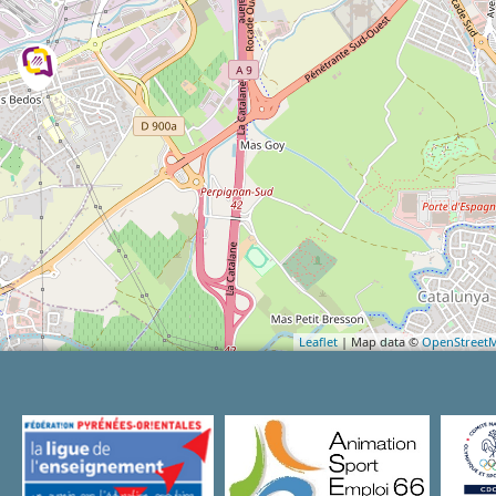
Leaflet
| Map data ©
OpenStreet