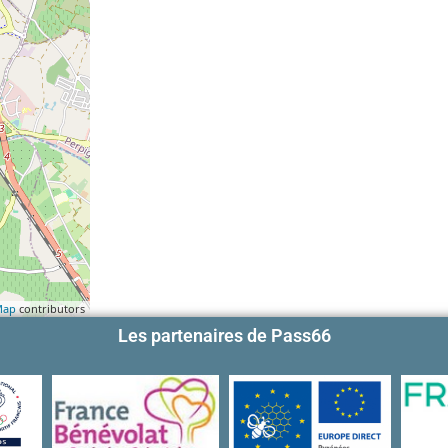
Map
contributors
Les partenaires de Pass66