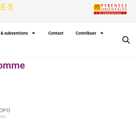
E·S
 & subventions
Contact
Contribuer
’homme
Rechercher à proximité de ma position
ROPO
2021