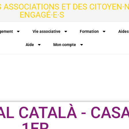
S ASSOCIATIONS ET DES CITOYEN·N
ENGAGÉ·E·S
agement
Vie associative
Formation
Aides
Aide
Mon compte
L CATALÀ - CAS
1ER