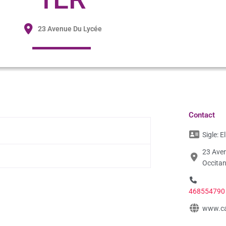
23 Avenue Du Lycée
Contact
Sigle:
E
23 Ave
Occitan
468554790
www.ca