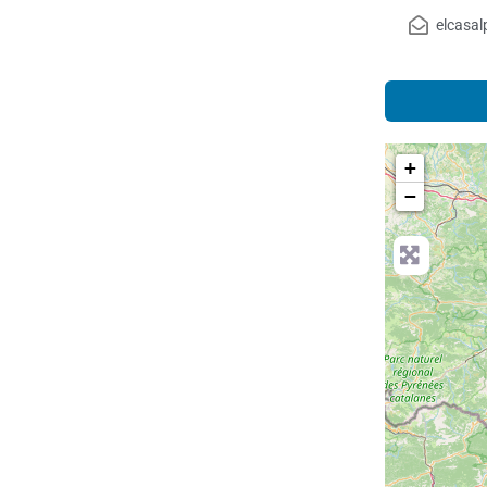
elcasa
+
−