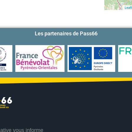
Leafl
Les partenaires de Pass66
iative vous informe