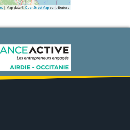
et
| Map data ©
OpenStreetMap
contributors