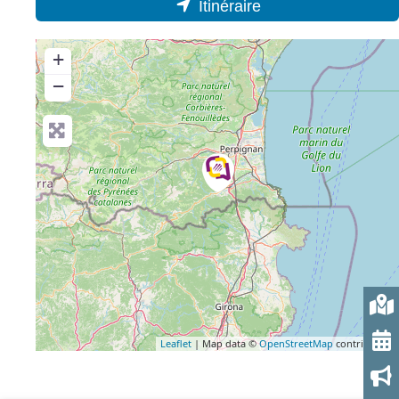
Itinéraire
+
−
Leaflet
| Map data ©
OpenStreetMap
contributors