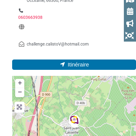
Occitanie, 66300, France
0603663938
challenge.calistoV@hotmail.com
Itinéraire
+
−