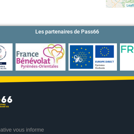
Leafl
Les partenaires de Pass66
iative vous informe