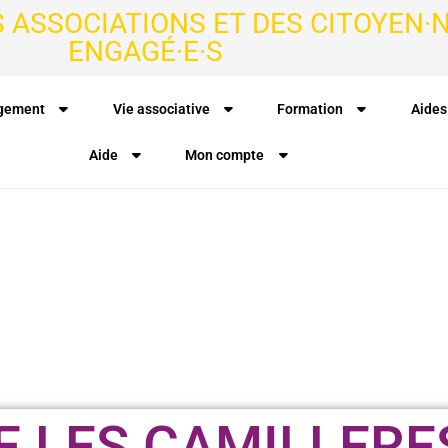
S ASSOCIATIONS ET DES CITOYEN·N
ENGAGÉ·E·S
agement
Vie associative
Formation
Aides
Aide
Mon compte
 LES CAMILLERE