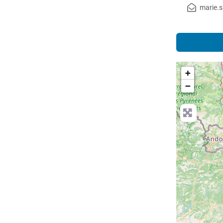
marie.
+
−