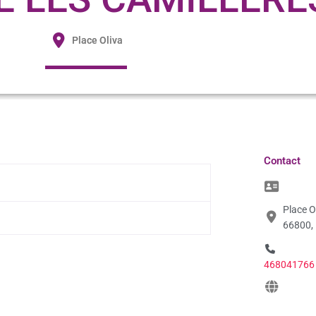
Place Oliva
Contact
Place O
66800,
468041766