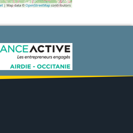
et
| Map data ©
OpenStreetMap
contributors