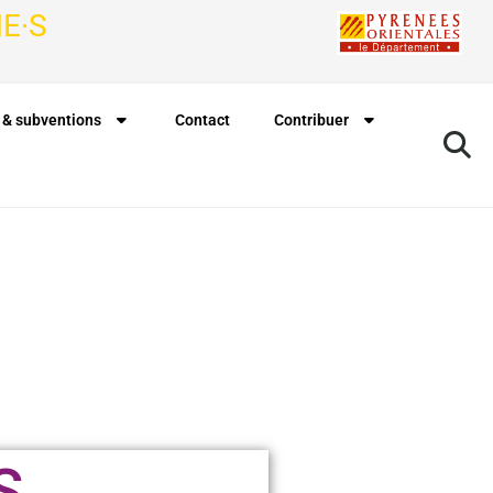
E·S
 & subventions
Contact
Contribuer
S