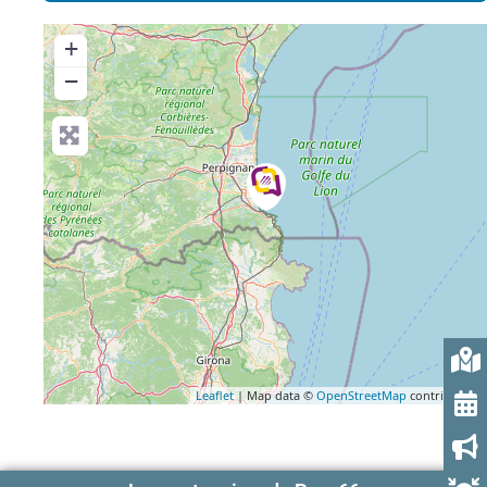
+
−
Leaflet
| Map data ©
OpenStreetMap
contributors