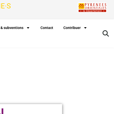
E·S
 & subventions
Contact
Contribuer
N