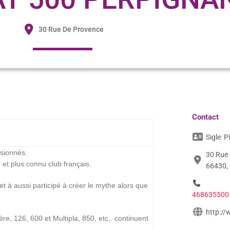
30 Rue De Provence
Contact
Sigle:
P
sionnés.
30 Rue 
n et plus connu club français.
66430,
t à aussi participé à créer le mythe alors que
468635500
http://
re, 126, 600 et Multipla, 850, etc.. continuent