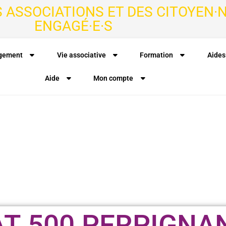
S ASSOCIATIONS ET DES CITOYEN·N
ENGAGÉ·E·S
agement
Vie associative
Formation
Aides
Aide
Mon compte
AT 500 PERPIGNA