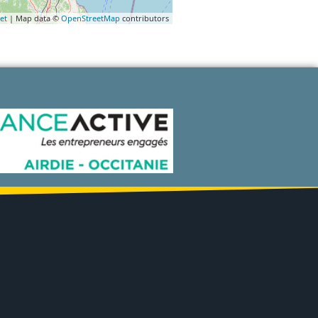
et
| Map data ©
OpenStreetMap
contributors