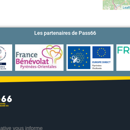
Leafl
Les partenaires de Pass66
iative vous informe