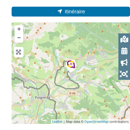
Itinéraire
+
−
Leaflet
| Map data ©
OpenStreetMap
contributors