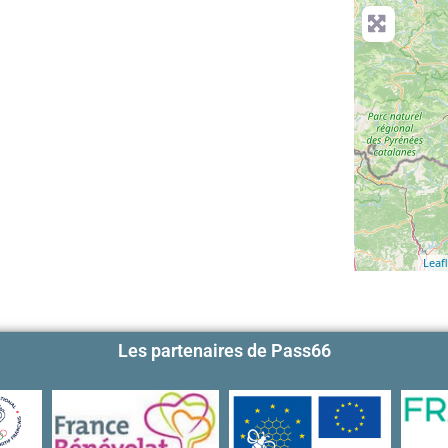
Leafl
Les partenaires de Pass66