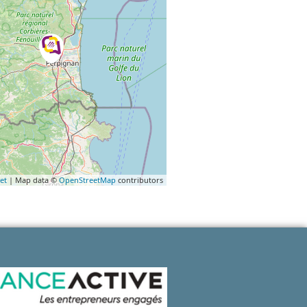
et
| Map data ©
OpenStreetMap
contributors