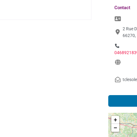
Contact
2 Rue D
66270,
046892183
tclesol
+
−