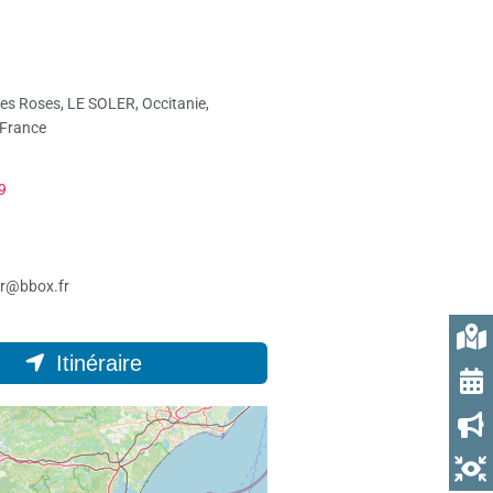
es Roses, LE SOLER, Occitanie,
 France
9
er@bbox.fr
Itinéraire