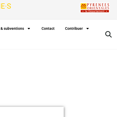
E·S
 & subventions
Contact
Contribuer