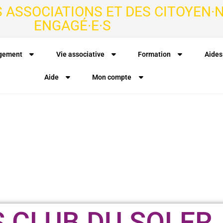
S ASSOCIATIONS ET DES CITOYEN·N
ENGAGÉ·E·S
agement
Vie associative
Formation
Aides
Aide
Mon compte
S CLUB DU SOLER