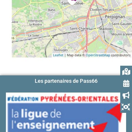
Leaflet
| Map data ©
OpenStreetMap
contributors
Les partenaires de Pass66