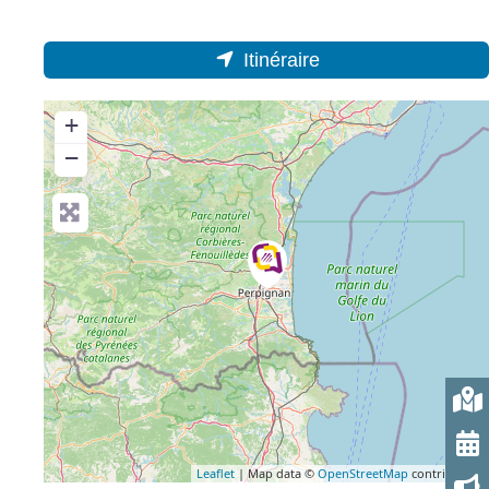
Itinéraire
+
−
Leaflet
| Map data ©
OpenStreetMap
contributors