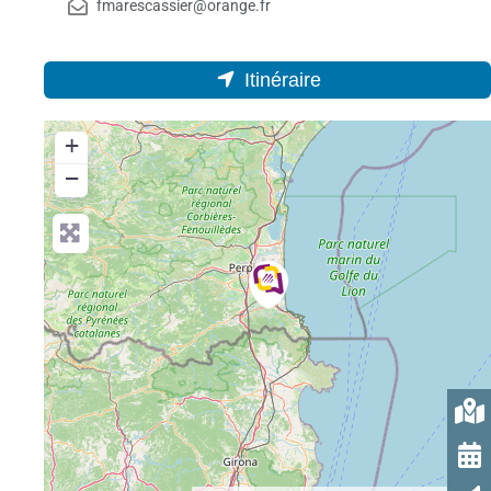
fmarescassier@orange.fr
Itinéraire
+
−