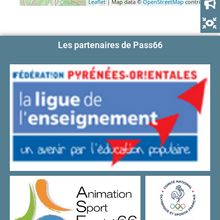
Leaflet
| Map data ©
OpenStreetMap
contributors
Les partenaires de Pass66