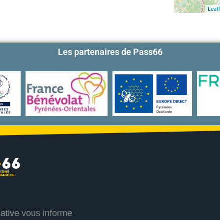
Leafl
Les partenaires de Pass66
iative vous informe