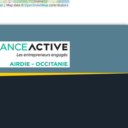
et
| Map data ©
OpenStreetMap
contributors