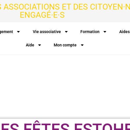
S ASSOCIATIONS ET DES CITOYEN·N
ENGAGÉ·E·S
agement
Vie associative
Formation
Aides
Aide
Mon compte
ES FÊTES ESTOH