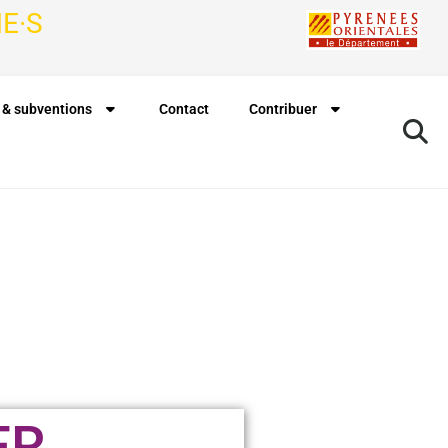
E·S
 & subventions
Contact
Contribuer
ER