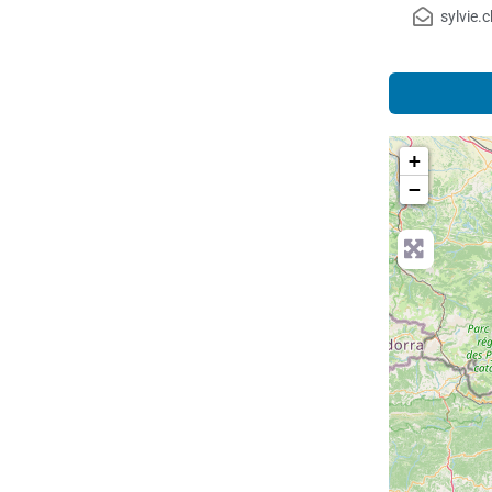
sylvie
+
−