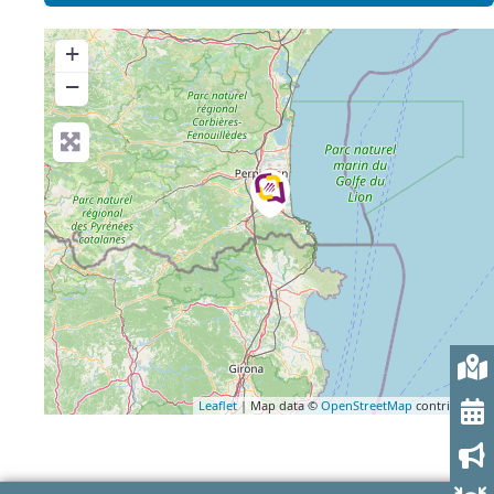
+
−
Leaflet
| Map data ©
OpenStreetMap
contributors