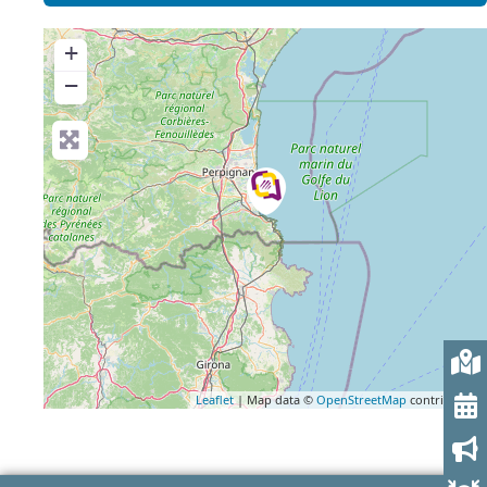
+
−
Leaflet
| Map data ©
OpenStreetMap
contributors