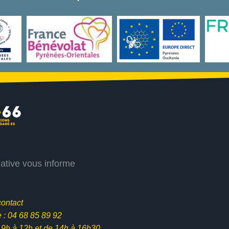
iative vous informe
contact
: 04 68 85 89 92
e 9h à 12h et
de 14h à 16h30