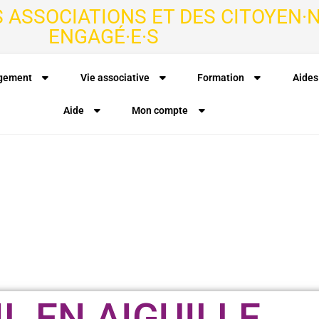
S ASSOCIATIONS ET DES CITOYEN·N
ENGAGÉ·E·S
agement
Vie associative
Formation
Aides
Aide
Mon compte
IL EN AIGUILLE