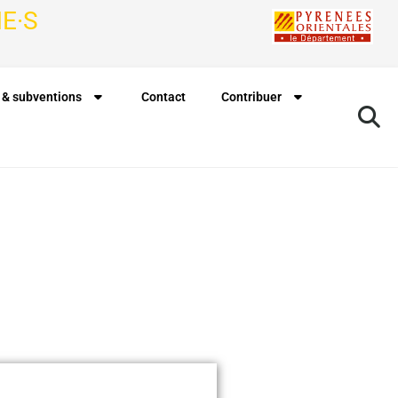
E·S
 & subventions
Contact
Contribuer