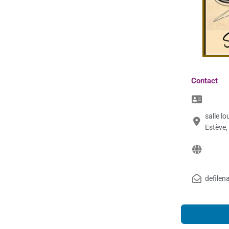
Contact
salle l
Estève,
defile