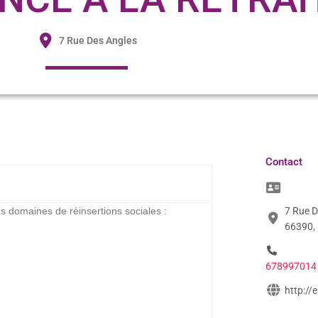
7 Rue Des Angles
Contact
rs domaines de réinsertions sociales :
7 Rue D
66390,
678997014
http://