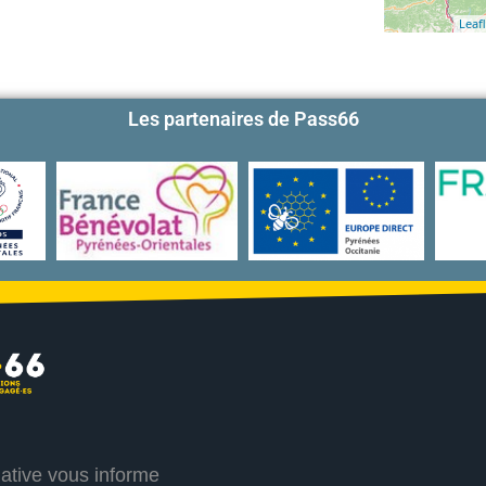
Leafl
Les partenaires de Pass66
iative vous informe