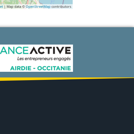
et
| Map data ©
OpenStreetMap
contributors