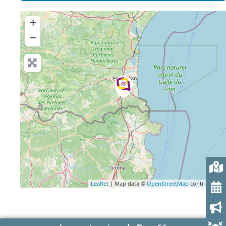
+
−
Leaflet
| Map data ©
OpenStreetMap
contributors