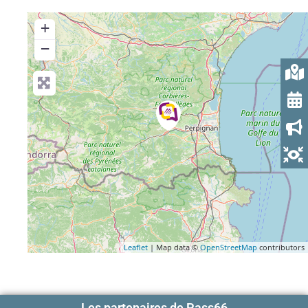
+
−
Leaflet
| Map data ©
OpenStreetMap
contributors
Les partenaires de Pass66