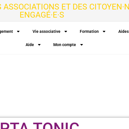
S ASSOCIATIONS ET DES CITOYEN·N
ENGAGÉ·E·S
agement
Vie associative
Formation
Aides
Aide
Mon compte
PTA TONIC