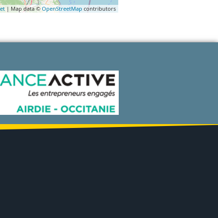
et
| Map data ©
OpenStreetMap
contributors