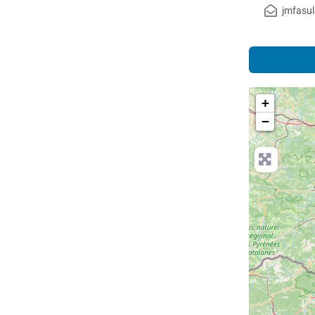
jmfasu
+
−