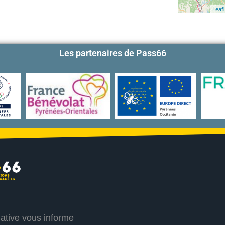
Leafl
Les partenaires de Pass66
iative vous informe