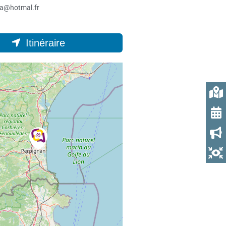
la@hotmal.fr
Itinéraire