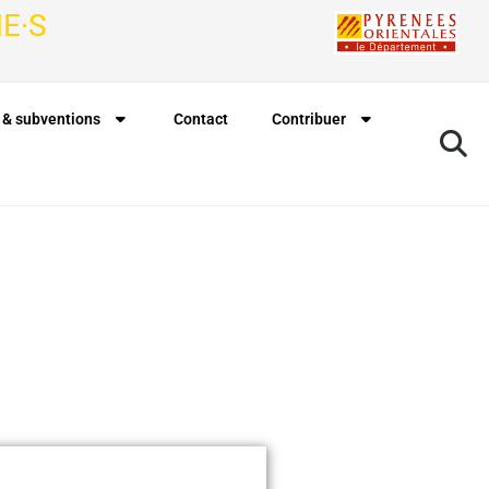
E·S
 & subventions
Contact
Contribuer