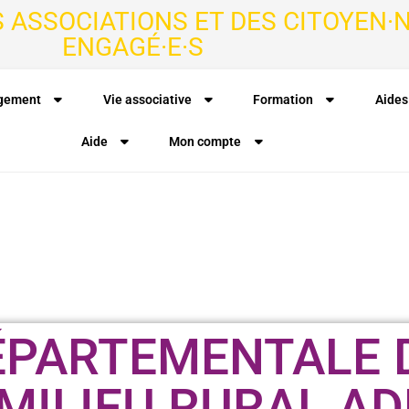
S ASSOCIATIONS ET DES CITOYEN·N
ENGAGÉ·E·S
agement
Vie associative
Formation
Aides
Aide
Mon compte
PARTEMENTALE D
 MILIEU RURAL A