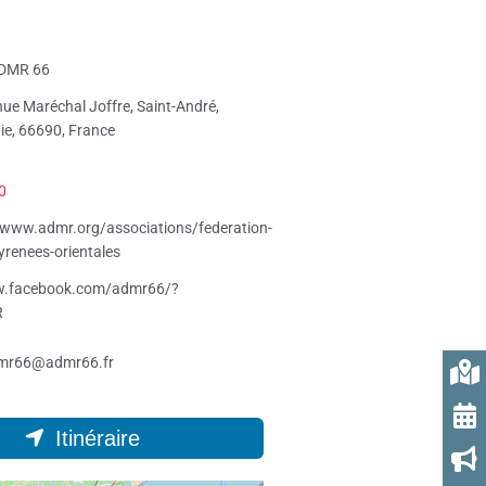
DMR 66
ue Maréchal Joffre, Saint-André,
ie, 66690, France
0
/www.admr.org/associations/federation-
renees-orientales
w.facebook.com/admr66/?
R
mr66@admr66.fr
Itinéraire