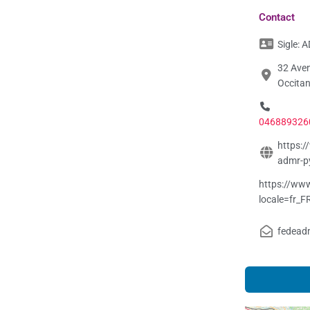
Contact
Sigle:
A
32 Aven
Occitan
046889326
https:/
admr-py
https://ww
locale=fr_F
fedead