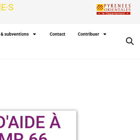
E·S
 & subventions
Contact
Contribuer
'AIDE À
DMR 66