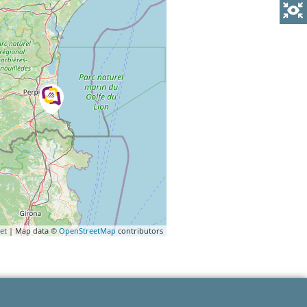
et
| Map data ©
OpenStreetMap
contributors