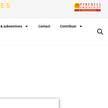
E·S
 & subventions
Contact
Contribuer