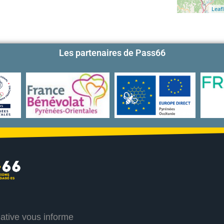
Leafl
Les partenaires de Pass66
iative vous informe