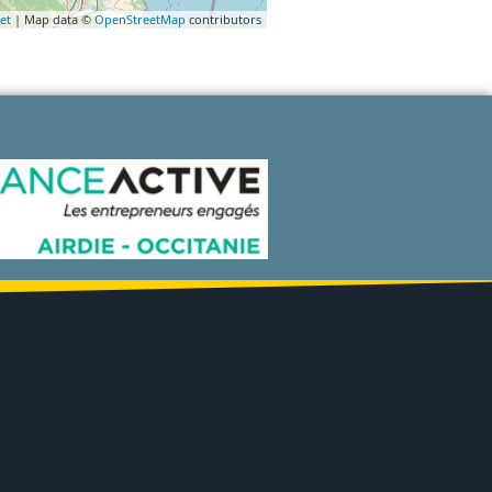
et
| Map data ©
OpenStreetMap
contributors