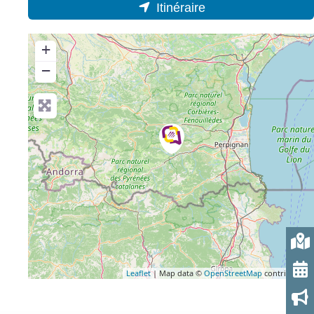
Itinéraire
+
−
Leaflet
| Map data ©
OpenStreetMap
contributors