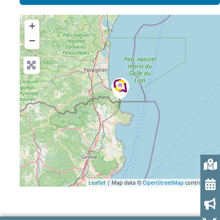
+
−
Leaflet
| Map data ©
OpenStreetMap
contributors