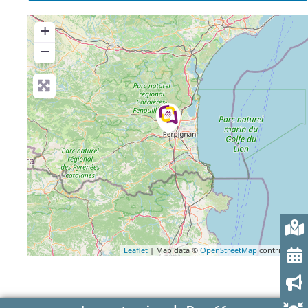
+
−
Leaflet
| Map data ©
OpenStreetMap
contributors