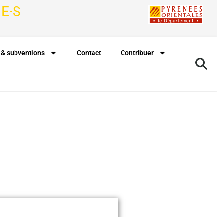
E·S
 & subventions
Contact
Contribuer