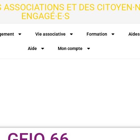
S ASSOCIATIONS ET DES CITOYEN·N
ENGAGÉ·E·S
agement
Vie associative
Formation
Aides
Aide
Mon compte
GEIQ 66