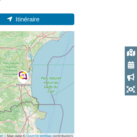
Itinéraire
et
| Map data ©
OpenStreetMap
contributors