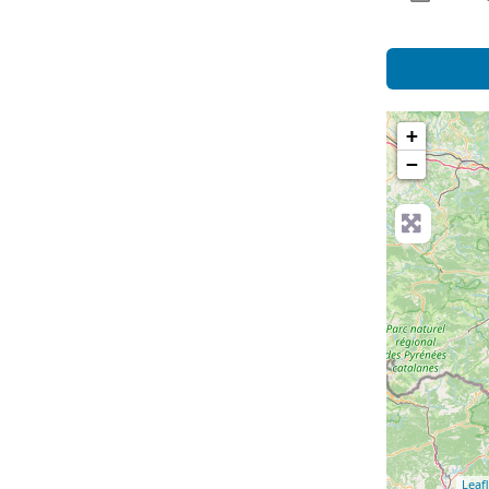
+
−
Leafl