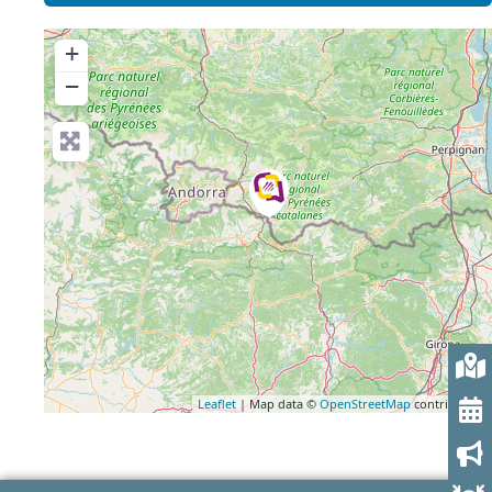
+
−
Leaflet
| Map data ©
OpenStreetMap
contributors