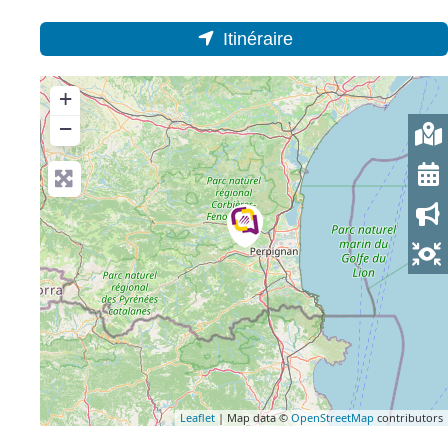
Itinéraire
+
−
Leaflet
| Map data ©
OpenStreetMap
contributors