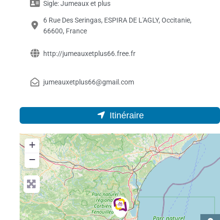
Sigle:
Jumeaux et plus
6 Rue Des Seringas, ESPIRA DE L'AGLY, Occitanie,
66600, France
http://jumeauxetplus66.free.fr
jumeauxetplus66@gmail.com
Itinéraire
+
−