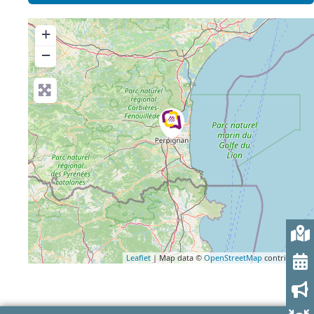
+
−
Leaflet
| Map data ©
OpenStreetMap
contributors