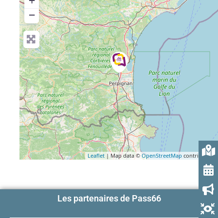
+
−
Leaflet
| Map data ©
OpenStreetMap
contributors
Les partenaires de Pass66