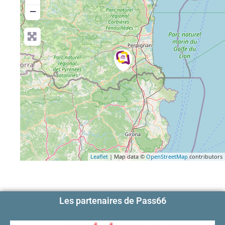
−
Leaflet
| Map data ©
OpenStreetMap
contributors
Les partenaires de Pass66