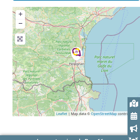
+
−
Leaflet
| Map data ©
OpenStreetMap
contributors