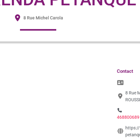
8 Rue Michel Carola
Contact
8 Rue 
ROUSSI
468800689
https:/
petanq