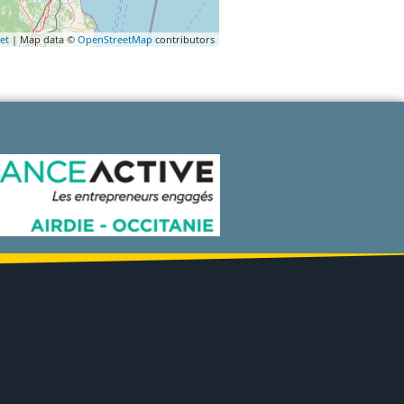
et
| Map data ©
OpenStreetMap
contributors