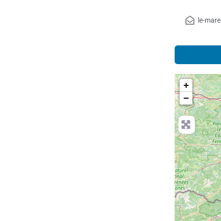
le-mar
+
−