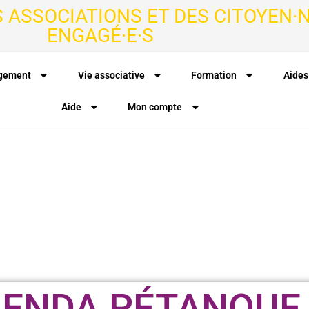
S ASSOCIATIONS ET DES CITOYEN·N
ENGAGÉ·E·S
agement
Vie associative
Formation
Aides
Aide
Mon compte
RENDA PÉTANQUE