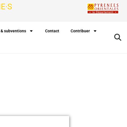
E·S
 & subventions
Contact
Contribuer