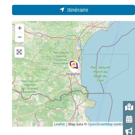
Itinéraire
+
−
Leaflet
| Map data ©
OpenStreetMap
contributors