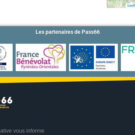
Leafl
Les partenaires de Pass66
iative vous informe