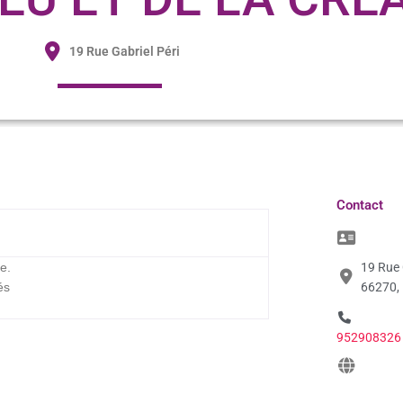
19 Rue Gabriel Péri
Contact
e.
19 Rue 
és
66270,
952908326