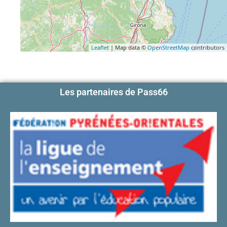
Leaflet
| Map data ©
OpenStreetMap
contributors
Les partenaires de Pass66