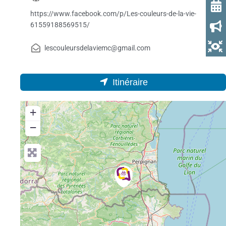
https://www.facebook.com/p/Les-couleurs-de-la-vie-
61559188569515/
lescouleursdelaviemc@gmail.com
Itinéraire
+
−