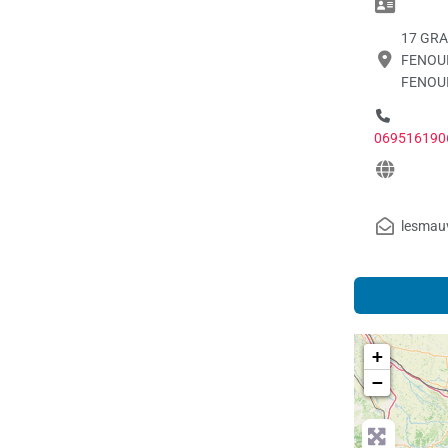
17 GRA
FENOUI
FENOUI
069516190
lesmau
+
−