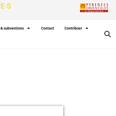
E·S
 & subventions
Contact
Contribuer