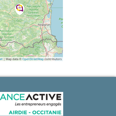
et
| Map data ©
OpenStreetMap
contributors