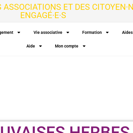
S ASSOCIATIONS ET DES CITOYEN·N
ENGAGÉ·E·S
agement
Vie associative
Formation
Aides
Aide
Mon compte
UVAISES HERBES