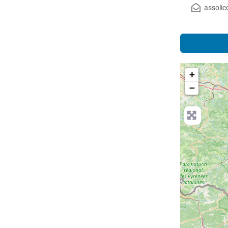
assoli
+
−