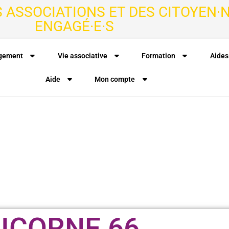
S ASSOCIATIONS ET DES CITOYEN·N
ENGAGÉ·E·S
agement
Vie associative
Formation
Aides
Aide
Mon compte
LICORNE 66