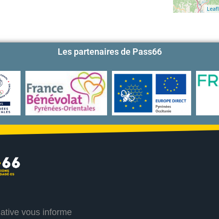
Leafl
Les partenaires de Pass66
iative vous informe