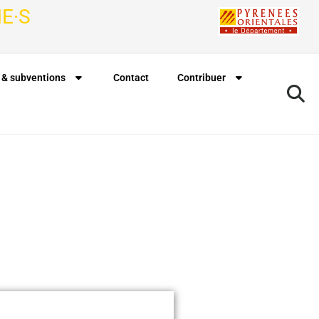
E·S
 & subventions
Contact
Contribuer