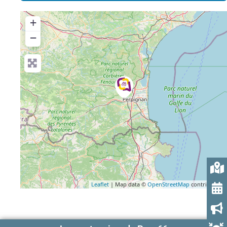
+
−
Leaflet
| Map data ©
OpenStreetMap
contributors