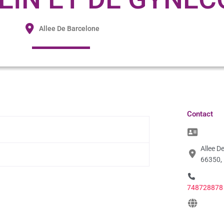
Allee De Barcelone
Contact
Allee D
66350,
748728878