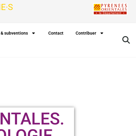
E·S
 & subventions
Contact
Contribuer
NTALES.
OLOGIE