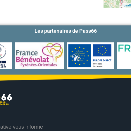
Leafl
Les partenaires de Pass66
iative vous informe