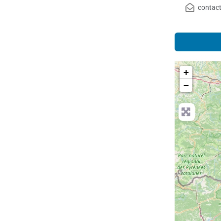
contac
+
−