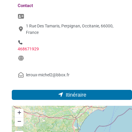
Contact
1 Rue Des Tamaris, Perpignan, Occitanie, 66000,
France
468671929
leroux-michel2@bbox.fr
Itinéraire
+
−