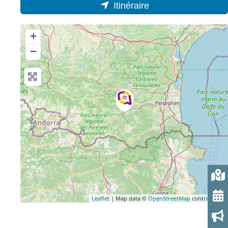
Itinéraire
+
−
Leaflet
| Map data ©
OpenStreetMap
contributors