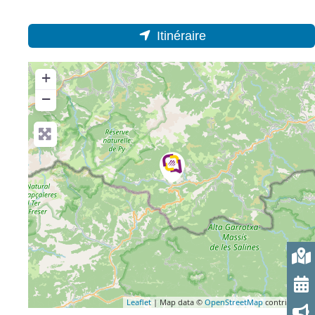
Itinéraire
+
−
Leaflet
| Map data ©
OpenStreetMap
contributors