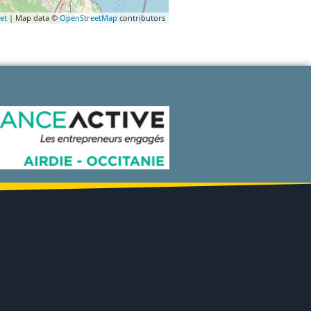
et
| Map data ©
OpenStreetMap
contributors