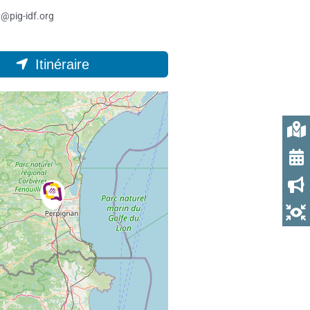
@pig-idf.org
Itinéraire