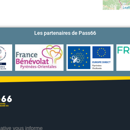
Leafl
Les partenaires de Pass66
iative vous informe