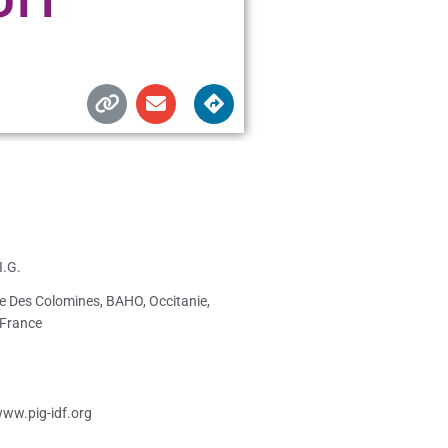
I.G.
 Des Colomines, BAHO, Occitanie,
 France
www.pig-idf.org