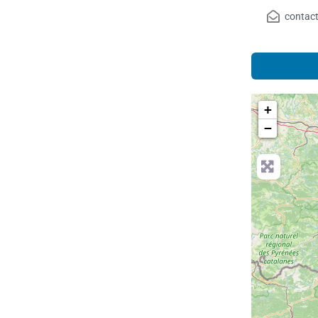
contact
+
−