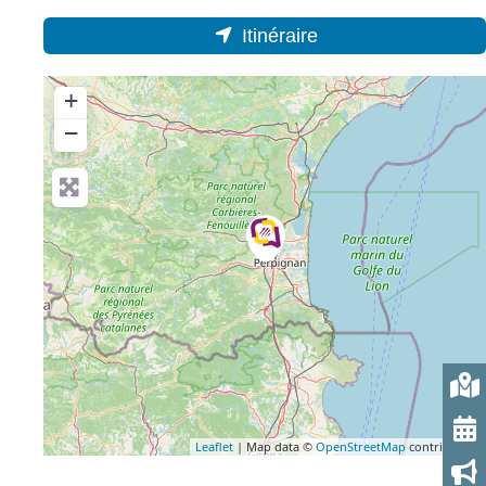
Itinéraire
+
−
Leaflet
| Map data ©
OpenStreetMap
contributors