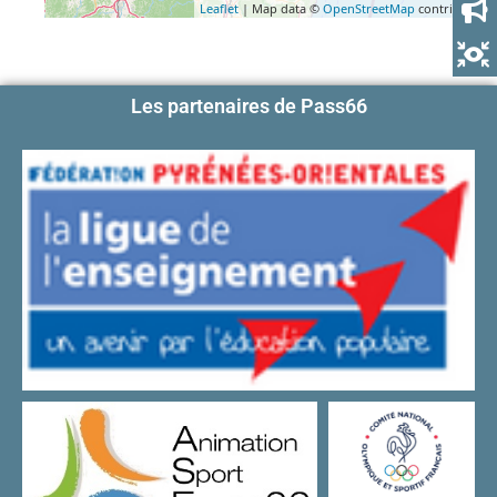
Leaflet
| Map data ©
OpenStreetMap
contributors
Les partenaires de Pass66